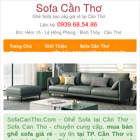
Sofa Cần Thơ
Ghế Sofa cao cấp giá rẻ tại Cần Thơ
0939.68.54.86
Liên hệ:
Đ/c:
Hẻm 15 - Lê Hồng Phong - Bình Thủy - Cần Thơ
Trang Chủ
Giới Thiệu
Sofa Cần Thơ
Thảm trải sàn
KẾT CẤU SOFA XƯỞNG SẢN XUẤT
Liên hệ
Facebook
SofaCanTho.Com - Ghế Sofa tại Cần Thơ -
Sofa Can Tho - chuyên cung cấp,
mua bán
ghế sofa giá rẻ
- uy tín
tại TP. Cần Thơ
và