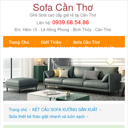
Sofa Cần Thơ
Ghế Sofa cao cấp giá rẻ tại Cần Thơ
0939.68.54.86
Liên hệ:
Đ/c:
Hẻm 15 - Lê Hồng Phong - Bình Thủy - Cần Thơ
Trang Chủ
Giới Thiệu
Sofa Cần Thơ
Thảm trải sàn
KẾT CẤU SOFA XƯỞNG SẢN XUẤT
Liên hệ
Facebook
Trang chủ
KẾT CẤU SOFA XƯỞNG SẢN XUẤT
Sofa thiết kế tháo giặt nhanh và luôn sạch